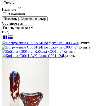
Фильтр
keyboard_arrow_down
Наличие
В наличии
Сортировать
Вид
view_module
view_list
Погружение С0033-24
Купить
Погружение С0034-24
Купить
Кобальт С0010-24
Купить
Кобальт С0011-24
Купить