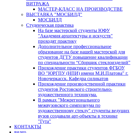
ВИТРАЖА
МАСТЕР-КЛАСС НА ПРОИЗВОДСТВЕ
ВЫСТАВКА "МОСБИЛД"
МОСБИЛД
Студенческая практика
На базе мастерской студенты ЮФУ
"Академия архитектуры и искусств"
проходят практику
Дополнительное профессиональное
образование на базе нашей мастерской для
студентов ДГТУ повышение квалификации
по специальности “Сборщик стеклоизделий”
Прохождение практики студентов ФГБОУ
ВО "ЮРГПУ (НПИ) имени М.И.Платова" г.
Новочеркасск. Кафедра силикатов
Прохождение производственной практики
студентов Ростовского строительно-
художественного техникума.
В рамках "Межрегионального
межвузовского симпозиума по
художественному стеклу" студенты ведущих
вузов создавали арт-объекты в технике
"Гута"
КОНТАКТЫ
видео