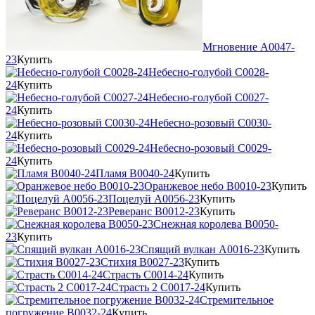
Мгновение А0047-
23
Купить
Небесно-голубой С0028-
24
Купить
Небесно-голубой С0027-
24
Купить
Небесно-розовый С0030-
24
Купить
Небесно-розовый С0029-
24
Купить
Пламя В0040-24
Купить
Оранжевое небо В0010-23
Купить
Поцелуй А0056-23
Купить
Реверанс В0012-23
Купить
Снежная королева В0050-
23
Купить
Спящий вулкан А0016-23
Купить
Стихия В0027-23
Купить
Страсть С0014-24
Купить
Страсть 2 С0017-24
Купить
Стремительное
погружение В0032-24
Купить