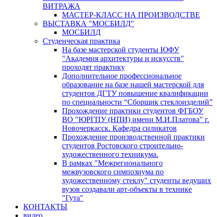
ВИТРАЖА
МАСТЕР-КЛАСС НА ПРОИЗВОДСТВЕ
ВЫСТАВКА "МОСБИЛД"
МОСБИЛД
Студенческая практика
На базе мастерской студенты ЮФУ
"Академия архитектуры и искусств"
проходят практику
Дополнительное профессиональное
образование на базе нашей мастерской для
студентов ДГТУ повышение квалификации
по специальности “Сборщик стеклоизделий”
Прохождение практики студентов ФГБОУ
ВО "ЮРГПУ (НПИ) имени М.И.Платова" г.
Новочеркасск. Кафедра силикатов
Прохождение производственной практики
студентов Ростовского строительно-
художественного техникума.
В рамках "Межрегионального
межвузовского симпозиума по
художественному стеклу" студенты ведущих
вузов создавали арт-объекты в технике
"Гута"
КОНТАКТЫ
видео