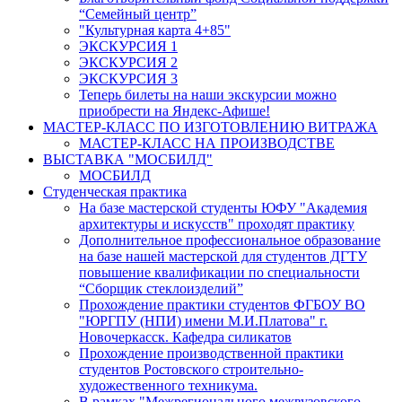
“Семейный центр”
"Культурная карта 4+85"
ЭКСКУРСИЯ 1
ЭКСКУРСИЯ 2
ЭКСКУРСИЯ 3
Теперь билеты на наши экскурсии можно
приобрести на Яндекс-Афише!
МАСТЕР-КЛАСС ПО ИЗГОТОВЛЕНИЮ ВИТРАЖА
МАСТЕР-КЛАСС НА ПРОИЗВОДСТВЕ
ВЫСТАВКА "МОСБИЛД"
МОСБИЛД
Студенческая практика
На базе мастерской студенты ЮФУ "Академия
архитектуры и искусств" проходят практику
Дополнительное профессиональное образование
на базе нашей мастерской для студентов ДГТУ
повышение квалификации по специальности
“Сборщик стеклоизделий”
Прохождение практики студентов ФГБОУ ВО
"ЮРГПУ (НПИ) имени М.И.Платова" г.
Новочеркасск. Кафедра силикатов
Прохождение производственной практики
студентов Ростовского строительно-
художественного техникума.
В рамках "Межрегионального межвузовского