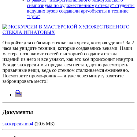
симпозиума по художественному стеклу" студенты
ведущих вузов создавали арт-объекты в технике
"Гута"
Откройте для себя мир стекла: экскурсия, которая удивит! За 2
часа вы увидите техники, которые создавались веками. Наши
мастера познакомят гостей с историей создания стекла,
изделий из него и все узнают, как это всё происходит изнутри.
В ходе экскурсии мы предлагаем нестандартно рассмотреть
привычные вещи, ведь со стеклом сталкиваемся ежедневно.
Посмотрите промо‑ролик — и уже через минуту захотите
забронировать место!
search
Документы
экскурсия.mp4
(20.6 МБ)