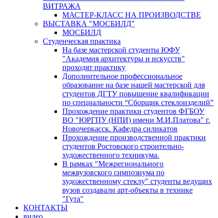
ВИТРАЖА
МАСТЕР-КЛАСС НА ПРОИЗВОДСТВЕ
ВЫСТАВКА "МОСБИЛД"
МОСБИЛД
Студенческая практика
На базе мастерской студенты ЮФУ
"Академия архитектуры и искусств"
проходят практику
Дополнительное профессиональное
образование на базе нашей мастерской для
студентов ДГТУ повышение квалификации
по специальности “Сборщик стеклоизделий”
Прохождение практики студентов ФГБОУ
ВО "ЮРГПУ (НПИ) имени М.И.Платова" г.
Новочеркасск. Кафедра силикатов
Прохождение производственной практики
студентов Ростовского строительно-
художественного техникума.
В рамках "Межрегионального
межвузовского симпозиума по
художественному стеклу" студенты ведущих
вузов создавали арт-объекты в технике
"Гута"
КОНТАКТЫ
видео