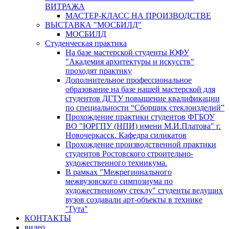
ВИТРАЖА
МАСТЕР-КЛАСС НА ПРОИЗВОДСТВЕ
ВЫСТАВКА "МОСБИЛД"
МОСБИЛД
Студенческая практика
На базе мастерской студенты ЮФУ
"Академия архитектуры и искусств"
проходят практику
Дополнительное профессиональное
образование на базе нашей мастерской для
студентов ДГТУ повышение квалификации
по специальности “Сборщик стеклоизделий”
Прохождение практики студентов ФГБОУ
ВО "ЮРГПУ (НПИ) имени М.И.Платова" г.
Новочеркасск. Кафедра силикатов
Прохождение производственной практики
студентов Ростовского строительно-
художественного техникума.
В рамках "Межрегионального
межвузовского симпозиума по
художественному стеклу" студенты ведущих
вузов создавали арт-объекты в технике
"Гута"
КОНТАКТЫ
видео