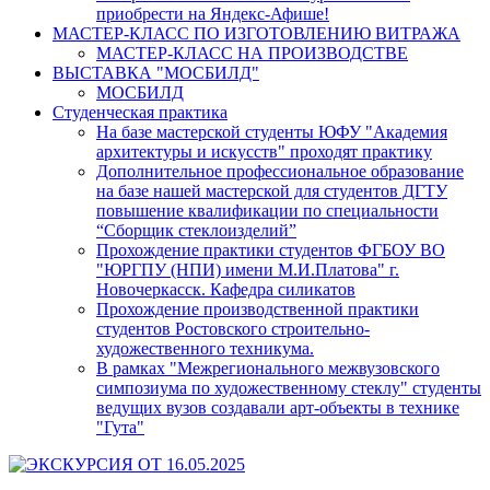
приобрести на Яндекс-Афише!
МАСТЕР-КЛАСС ПО ИЗГОТОВЛЕНИЮ ВИТРАЖА
МАСТЕР-КЛАСС НА ПРОИЗВОДСТВЕ
ВЫСТАВКА "МОСБИЛД"
МОСБИЛД
Студенческая практика
На базе мастерской студенты ЮФУ "Академия
архитектуры и искусств" проходят практику
Дополнительное профессиональное образование
на базе нашей мастерской для студентов ДГТУ
повышение квалификации по специальности
“Сборщик стеклоизделий”
Прохождение практики студентов ФГБОУ ВО
"ЮРГПУ (НПИ) имени М.И.Платова" г.
Новочеркасск. Кафедра силикатов
Прохождение производственной практики
студентов Ростовского строительно-
художественного техникума.
В рамках "Межрегионального межвузовского
симпозиума по художественному стеклу" студенты
ведущих вузов создавали арт-объекты в технике
"Гута"