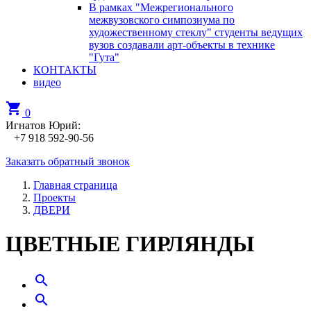
В рамках "Межрегионального
межвузовского симпозиума по
художественному стеклу" студенты ведущих
вузов создавали арт-объекты в технике
"Гута"
КОНТАКТЫ
видео
shopping_cart
0
Игнатов Юрий:
+7 918 592-90-56
Заказать обратный звонок
Главная страница
Проекты
ДВЕРИ
ЦВЕТНЫЕ ГИРЛЯНДЫ
search
search